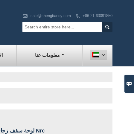

sale@shengtianqy.com
+86-21-63091850


معلومات عنا
ال


لوحة سقف زجاجية من الألياف الصوتية عالية Nrc