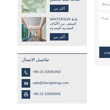
للمطعم
أكثر من
WINTERSUN بلاط
السقف من الألياف
المعدنية المعدنية
أكثر من
قدم
تفاصيل الاتصال
+86-21-63091850

sale@shengtianqy.com

+86-21-63936906
