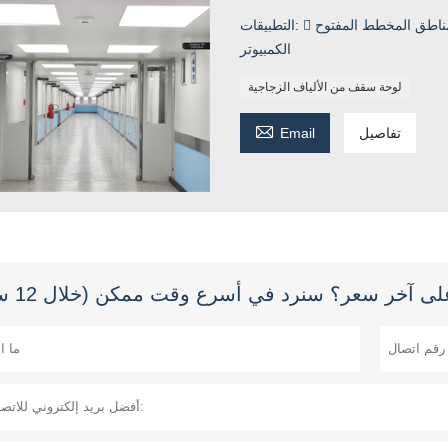
التطبيقات:  مناطق المخطط المفتوح  غرف الانتظار  مكتبات  محطات الممرضات  غرف
الكمبيوتر
لوحة سقف من الألياف الزجاجية

تفاصيل
Email
 آخر سعر؟ سنرد في أسرع وقت ممكن (خلال 12 ساعة)