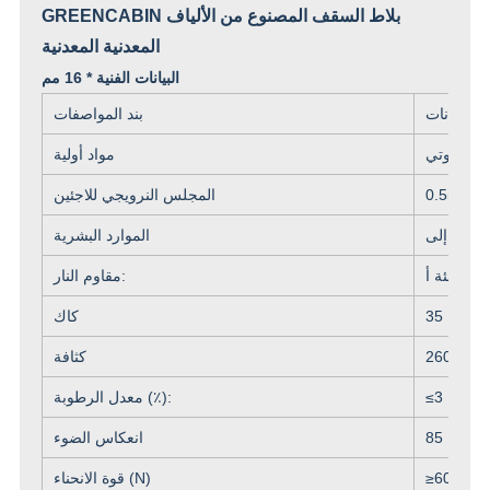
GREENCABIN بلاط السقف المصنوع من الألياف
المعدنية المعدنية
البيانات الفنية * 16 مم
بيانات
بند المواصفات
نسيج صوتي
مواد أولية
ى 0.55
المجلس النرويجي للاجئين
RH
الموارد البشرية
(GB
فئة أ
مقاوم النار:
35
كاك
كثافة
3
≤
معدل الرطوبة (٪):
85
انعكاس الضوء
60
≥
قوة الانحناء (N)