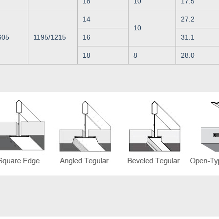
18
10
17.5
14
27.2
10
605
1195/1215
16
31.1
18
8
28.0