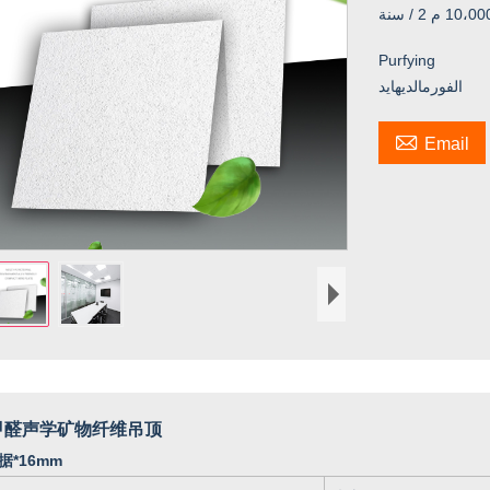
1 م 2 / سنة
Purfying
الفورمالديهايد

Email
甲醛声学矿物纤维吊顶
据*16mm