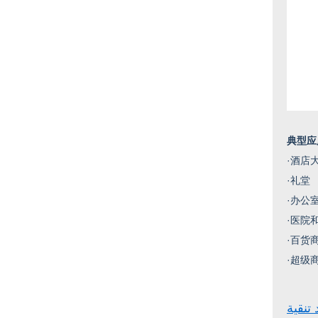
典型应
·
酒店
·
礼堂
·
办公
·
医院
·
百货
·
超级
 تنقية