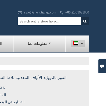

sale@shengtianqy.com
+86-21-63091850


معلومات عنا
ال


Purfying الفورمالديهايد الألياف المعدنية بلاط 
SLD
المن
التسليم في الوق