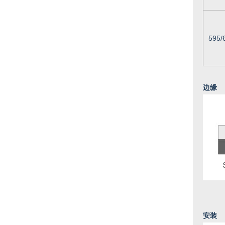
595/
边缘
安装