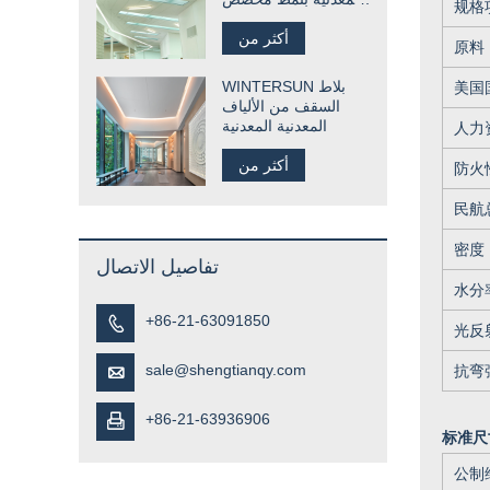
规格
للمطعم
أكثر من
原料
WINTERSUN بلاط
美国
السقف من الألياف
المعدنية المعدنية
人力
أكثر من
防火
民航
密度
تفاصيل الاتصال
水分
+86-21-63091850

光反
sale@shengtianqy.com
抗弯强

+86-21-63936906

标准尺
公制