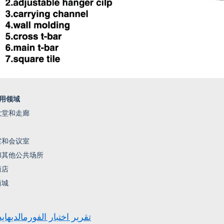
用领域
大堂和走廊
室和会议室
和其他公共场所
商店
商城
تقرير اختبار الفورمالديهايد