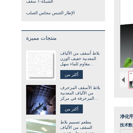
سقف T-الشبكة
الإطار الجبس مجلس الصلب
منتجات مميزة
بلاط أسقف من الألياف
المعدنية خفيف الوزن
مقاوم للماء سهل
التركيب
أكثر من
بلاط الأسقف المزخرف
من الألياف المعدنية
المزخرفة في مركز
التسوق
أكثر من
净化
مطعم تصميم بلاط
技术数
السقف من الألياف
المعدنية بنمط مخصص