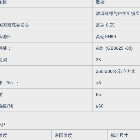
项目
数据
玻璃纤维与声学组织层
国家研究委员会
高达 0.55
资源部
高达RH99
性能：
A类
(GB8625 -88)
总局
35
260-280公斤/立方米
率（%）：
≤
3
射
85
度(N)
≥
60
寸*
维度
帝国维度
标准尺寸