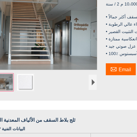
1 م 2 / سنة
لسقف أكثر جمالاً
أداء عالي الرطوبة
 التثبيت القصير
 انعكاسية ممتازة
• عزل صوتي جيد
ن الأسبستوس

Email
ثلج بلاط السقف من الألياف المعدنية ال
البيانات الفنية * 16 م