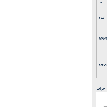
البعد
(مم)
595/
595/
حواف