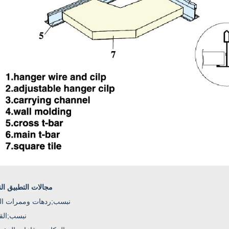
مجالات التطبيق ال
·&نبسب;
ردهات وممرات ال
·&نبسب;
الق