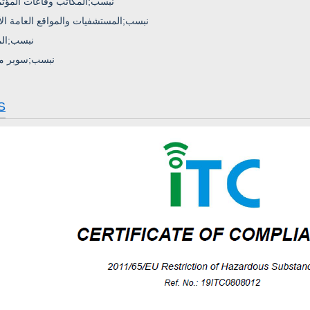
·&نبسب;
المكاتب وقاعات المؤت
·&نبسب;
المستشفيات والمواقع العامة ال
·&نبسب;
ال
·&نبسب;
سوبر م
S