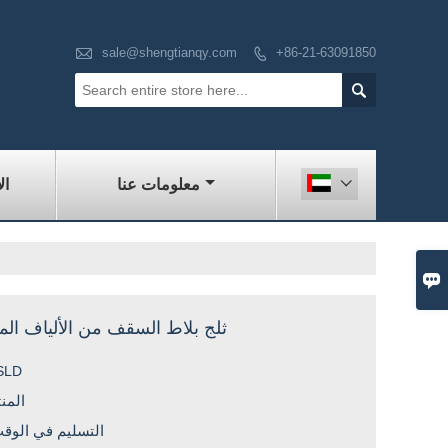

sale@shengtianqy.com
+86-21-63091850


معلومات عنا
ال


ثلج بلاط السقف من الألياف المع
SLD
المن
التسليم في الوق