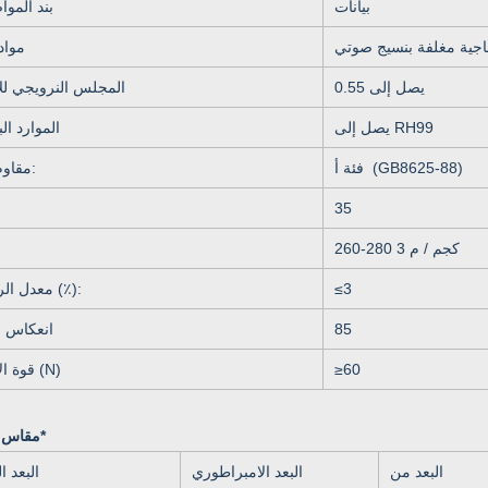
بيانات
بند المو
جاجية مغلفة بنسيج صوتي
مواد 
يصل إلى 0.55
المجلس النرويجي لل
يصل إلى RH99
الموارد ال
(GB8625-88)
فئة أ
مقاوم النار:
35
260-280 كجم / م 3
3
≤
معدل الرطوبة (٪):
85
انعكاس ا
60
≥
قوة الانحناء (N)
مقاس معياري*
البعد من
البعد الامبراطوري
البعد ا