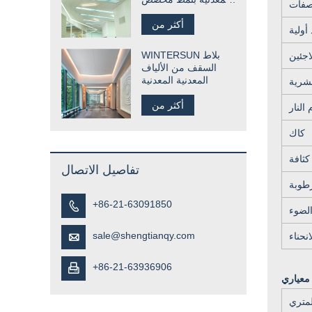
اصفات
للمطعم
أكثر من
أولية
WINTERSUN بلاط
اجئين
السقف من الألياف
المعدنية المعدنية
بشرية
أكثر من
كاك
كثافة
تفاصيل الاتصال
+86-21-63091850

لضوء
sale@shengtianqy.com

+86-21-63936906

لمتري