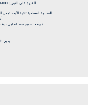
القدرة على التوريد
0،000،000
• المعالجة السطحية ثلاثية الأبعاد تجعل ا
• 
• لا يوجد تصميم نمط اتجاهي ، وقت
•
• 100٪ بدو