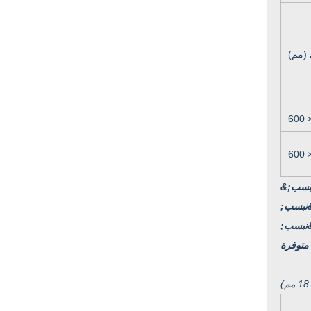
(مم)
600 
600 
&نبسب; &نبسب; &نبسب; &نبسب; &نبسب; &نبسب; &نبسب; &نبسب; &نبسب; &نبسب; &نبسب; &نبسب; &نبسب; &نبسب; &نبسب; &نبسب;
نبسب;
نبسب;
متوفرة