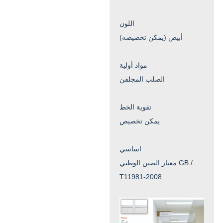
اللون
أبيض (يمكن تخصيصه)
مواد أولية
الصلب المجلفن
تقوية الخط
يمكن تخصيص
اساسي
معيار الصين الوطني GB /
T11981-2008