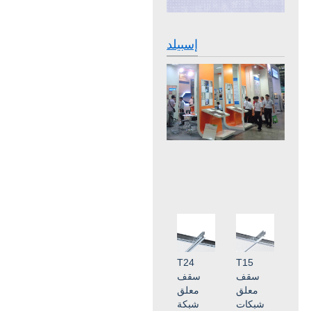
إسبيلد
T24
T15
سقف
سقف
معلق
معلق
شبكات
شبكة