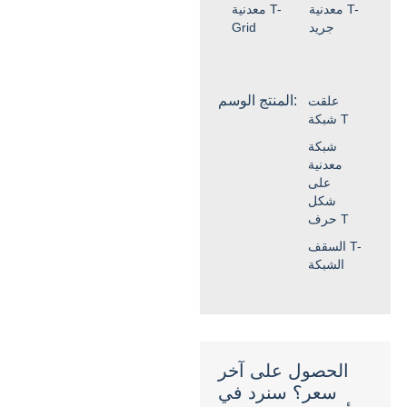
معدنية T-
معدنية T-
جريد
Grid
المنتج الوسم:
علقت
شبكة T
شبكة
معدنية
على
شكل
حرف T
السقف T-
الشبكة
الحصول على آخر
سعر؟ سنرد في